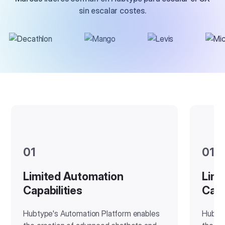
sin escalar costes.
01
01
Limited Automation
Limi
Capabilities
Capa
Hubtype's Automation Platform enables
Hubtyp