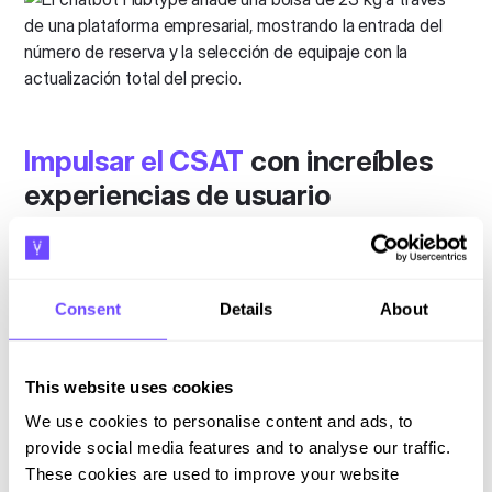
Impulsar el CSAT
con increíbles
experiencias de usuario
Aumente sus puntuaciones de CSAT y NPS
proporcionando un autoservicio más rápido e intuitivo con
una transferencia de agentes sin problemas cuando sea
Consent
Details
About
necesario. Proporcione a los usuarios una combinación
unificada de interacciones entre humanos y bots que
brinde experiencias fluidas que se traduzcan en un
This website uses cookies
aumento del doble en las puntuaciones de CSAT.
We use cookies to personalise content and ads, to
provide social media features and to analyse our traffic.
These cookies are used to improve your website