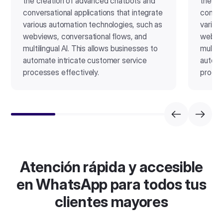
the creation of advanced chatbots and
the cr
conversational applications that integrate
conver
various automation technologies, such as
variou
webviews, conversational flows, and
webvie
multilingual AI. This allows businesses to
multili
automate intricate customer service
automa
processes effectively.
proces
Atención rápida y accesible
en WhatsApp para todos tus
clientes mayores