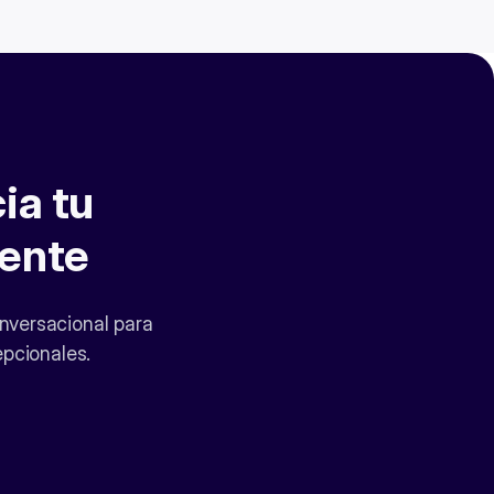
ia tu
iente
onversacional para
epcionales.