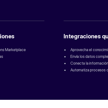
ciones
Integraciones q
ions Marketplace
Aprovecha el conocimi
as
Envía los datos comple
Conecta la información 
Automatiza procesos c