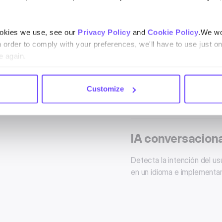
Crea conversaciones guiada
drag and drop que permite 
ookies we use, see our
Privacy Policy
and
Cookie Policy
.We wo
n order to comply with your preferences, we'll have to use just on
e again.
Rich media
Agiliza las conversacione
Customize
videos e imágenes.
IA conversacion
Detecta la intención del us
en un idioma e implementa