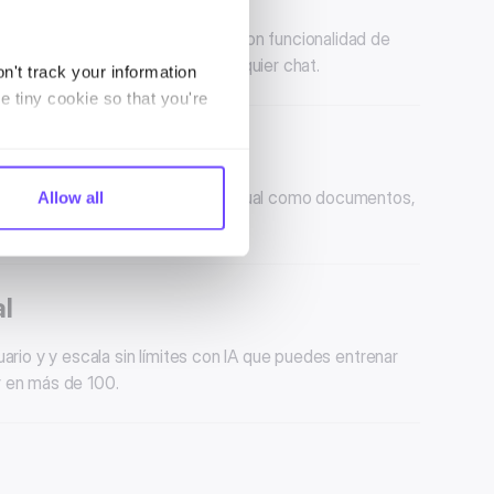
s usando nuestro Flow Builder con funcionalidad de
integrar FAQs existentes en cualquier chat.
n't track your information
e tiny cookie so that you're
s automatizadas con contenido visual como documentos,
Allow all
al
uario y y escala sin límites con IA que puedes entrenar
r en más de 100.