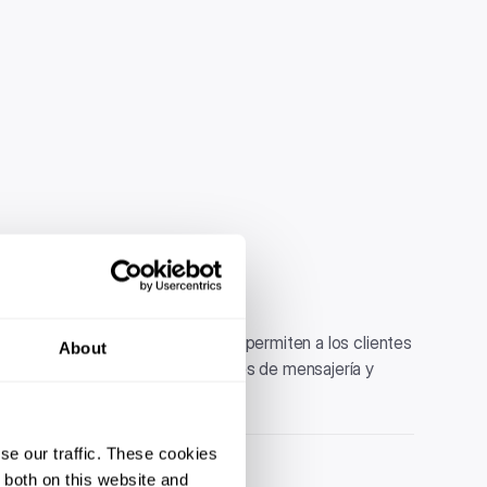
s con elementos interactivos que permiten a los clientes
About
uentes directamente desde canales de mensajería y
se our traffic. These cookies
 both on this website and