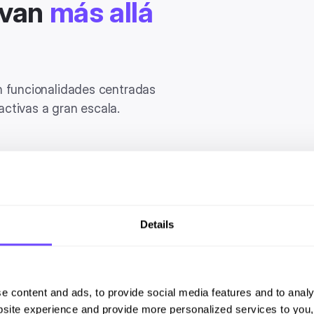
 van
más allá
n funcionalidades centradas
ctivas a gran escala.
Webviews
Ofrece experiencias fluida
Details
gestionar solicitudes frec
chat.
e content and ads, to provide social media features and to analy
Flow Builder
site experience and provide more personalized services to you,