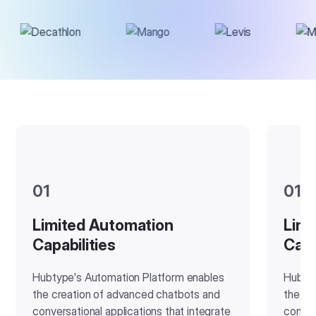
01
01
Limited Automation
Limi
Capabilities
Capa
Hubtype's Automation Platform enables
Hubtyp
the creation of advanced chatbots and
the cr
conversational applications that integrate
conver