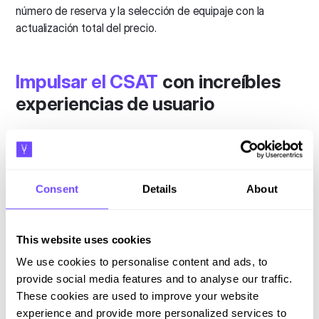
Impulsar el CSAT
con increíbles
experiencias de usuario
Aumente sus puntuaciones de CSAT y NPS
proporcionando un autoservicio más rápido e intuitivo con
una transferencia de agentes sin problemas cuando sea
necesario. Proporcione a los usuarios una combinación
Consent
Details
About
unificada de interacciones entre humanos y bots que
brinde experiencias fluidas que se traduzcan en un
aumento del doble en las puntuaciones de CSAT.
This website uses cookies
We use cookies to personalise content and ads, to
provide social media features and to analyse our traffic.
These cookies are used to improve your website
experience and provide more personalized services to