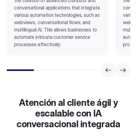
the creation of advanced chatbots and
the cr
conversational applications that integrate
conver
various automation technologies, such as
variou
webviews, conversational flows, and
webvie
multilingual AI. This allows businesses to
multili
automate intricate customer service
automa
processes effectively.
proces
Atención al cliente ágil y
escalable con IA
conversacional integrada