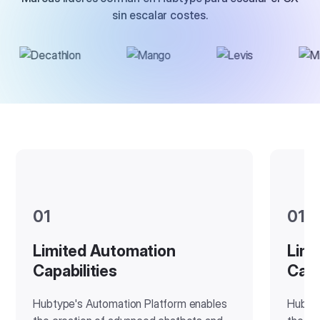
sin escalar costes.
01
01
Limited Automation
Limi
Capabilities
Capa
Hubtype's Automation Platform enables
Hubtyp