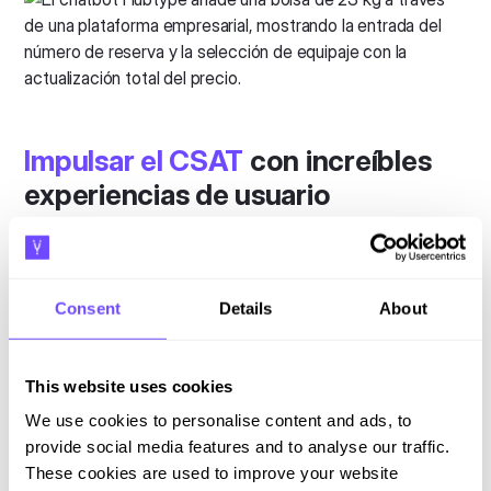
Impulsar el CSAT
con increíbles
experiencias de usuario
Aumente sus puntuaciones de CSAT y NPS
proporcionando un autoservicio más rápido e intuitivo con
una transferencia de agentes sin problemas cuando sea
Consent
Details
About
necesario. Proporcione a los usuarios una combinación
unificada de interacciones entre humanos y bots que
brinde experiencias fluidas que se traduzcan en un
This website uses cookies
aumento del doble en las puntuaciones de CSAT.
We use cookies to personalise content and ads, to
provide social media features and to analyse our traffic.
These cookies are used to improve your website