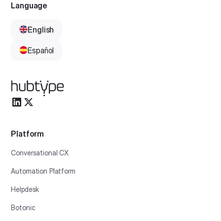
Language
tools; to communicate, it must respect security guardrails;
and to behave, it must follow strict instructions.
English
Español
Platform
Conversational CX
Automation Platform
Helpdesk
Botonic