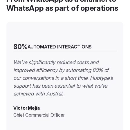
LEARN MORE
WhatsApp as part of operations
80%
AUTOMATED INTERACTIONS
We’ve significantly reduced costs and
improved efficiency by automating 80% of
our conversations in a short time. Hubtype’s
support has been essential to what we’ve
achieved with Austral.
Victor Mejía
Chief Commercial Officer