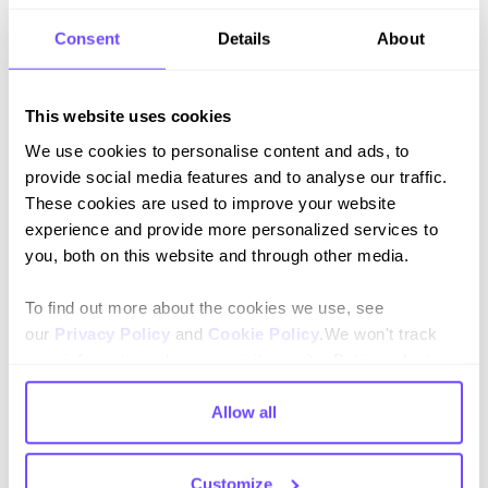
dispositivos.
Consent
Details
About
Cómo implementar las webviews de
WhatsApp: Guía práctica
This website uses cookies
We use cookies to personalise content and ads, to
Implementar las webviews de WhatsApp implica cinco
provide social media features and to analyse our traffic.
pasos:
These cookies are used to improve your website
Proceso paso a paso:
experience and provide more personalized services to
you, both on this website and through other media.
Configurar WhatsApp Business Platform
:
registrar y configurar la API según las directrices de
To find out more about the cookies we use, see
Meta.
our
Privacy Policy
and
Cookie Policy
.We won't track
your information when you visit our site. But in order to
Desarrollar la webview
: usar HTML, CSS y
comply with your preferences, we'll have to use just one
JavaScript para crear una interfaz adaptable.
tiny cookie so that you're not asked to make this choice
Allow all
Integrar con Flow Builder
: el
Flow Builder de
again.
Hubtype
simplifica la implementación de webviews al
ofrecer plantillas prediseñadas y funciones de arrastrar
Customize