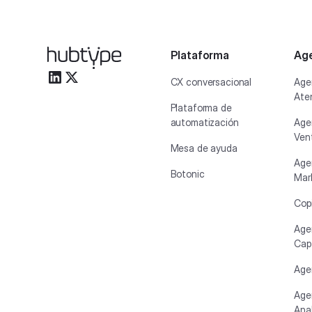
Plataforma
Age
CX conversacional
Age
Aten
Plataforma de
automatización
Age
Ven
Mesa de ayuda
Age
Botonic
Mar
Copi
Age
Cap
Age
Age
Anal