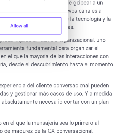
ecerse un poco a un juego de golpear a un
nirse con sus clientes en nuevos canales a
raduce en un aislamiento de la tecnología y la
Allow all
lar y unificar las experiencias.
resa implica un cambio organizacional, uno
erramienta fundamental para organizar el
ro en el que la mayoría de las interacciones con
ería, desde el descubrimiento hasta el momento
experiencia del cliente conversacional pueden
adas y gestionar más casos de uso. Y a medida
es absolutamente necesario contar con un plan
en el que la mensajería sea lo primero al
o de madurez de la CX conversacional.