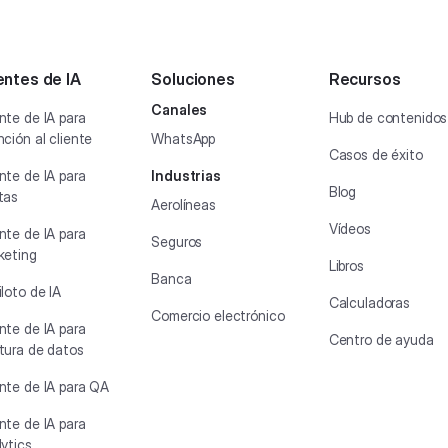
ntes de IA
Soluciones
Recursos
Canales
nte de IA para
Hub de contenidos
ción al cliente
WhatsApp
Casos de éxito
nte de IA para
Industrias
Blog
tas
Aerolíneas
Vídeos
nte de IA para
Seguros
keting
Libros
Banca
loto de IA
Calculadoras
Comercio electrónico
nte de IA para
Centro de ayuda
tura de datos
nte de IA para QA
nte de IA para
ytics