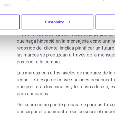
Los esfuerzos de CX conversacional pueden par
e again.
topo, en el que las empresas se apresuran a reu
medida que aparecen. Con frecuencia, esto se t
Customize
información, y limita la forma en que pueden esca
Promover la madurez conversacional de una emp
que haga hincapié en la mensajería como una h
recorrido del cliente. Implica planificar un futu
las marcas se produzcan a través de la mensaj
posterior a la compra.
Las marcas con altos niveles de madurez de la 
reducir el riesgo de conversaciones desconect
que proliferan los canales y los casos de uso, 
para unificarlos.
Descubra cómo puede prepararse para un futuro 
descargar el documento técnico sobre el model