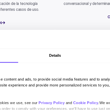
icación de la tecnología
conversacional y determinar
iferentes casos de uso.
C
N
Details
e content and ads, to provide social media features and to analy
site experience and provide more personalized services to you,
Por qué es import
ookies we use, see our
Privacy Policy
and
Cookie Policy
.We wo
n order to comply with your preferences, we'll have to use just on