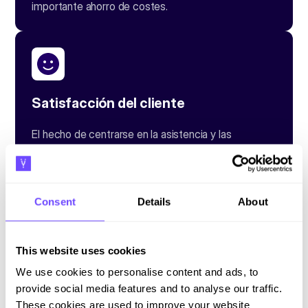
importante ahorro de costes.
Satisfacción del cliente
El hecho de centrarse en la asistencia y las
reclamaciones sin problemas ha tenido un enorme
impacto en la satisfacción de los clientes. Como los
clientes no tienen que ir del sitio web al teléfono
para denunciar los incidentes, los casos se
Consent
Details
About
resuelven más rápido y los clientes quedan más
satisfechos.
This website uses cookies
We use cookies to personalise content and ads, to
provide social media features and to analyse our traffic.
These cookies are used to improve your website