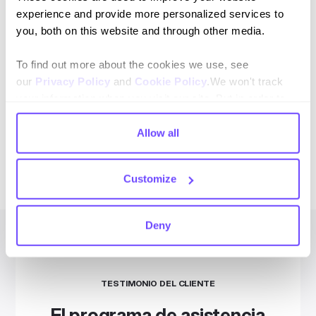
experience and provide more personalized services to
Reducir las llamadas entrantes
you, both on this website and through other media.
El chatbot de WhatsApp pudo proporcionar
To find out more about the cookies we use, see
respuestas automáticas a las preguntas más
our
Privacy Policy
and
Cookie Policy
.We won't track
comunes y brindar a los clientes la opción de elegir
your information when you visit our site. But in order to
WhatsApp. Esto significó que más clientes se
comply with your preferences, we'll have to use just one
mostraron satisfechos con el canal de mensajería,
tiny cookie so that you're not asked to make this choice
Allow all
que es mucho más rentable de operar.
again.
Customize
Deny
TESTIMONIO DEL CLIENTE
El programa de asistencia