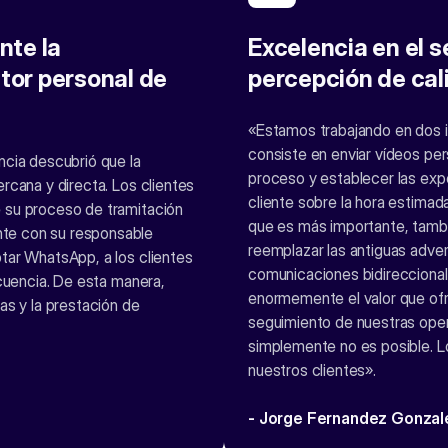
nte la
Excelencia en el s
tor personal de
percepción de ca
«Estamos trabajando en dos in
consiste en enviar vídeos per
ncia descubrió que la
proceso y establecer las expec
rcana y directa. Los clientes
cliente sobre la hora estimad
 su proceso de tramitación
que es más importante, tambié
te con su responsable
reemplazar las antiguas adve
tar WhatsApp, a los clientes
comunicaciones bidireccional
ecuencia. De esta manera,
enormemente el valor que ofr
as y la prestación de
seguimiento de nuestras oper
simplemente no es posible. L
nuestros clientes».
- Jorge Fernandez Gonzal