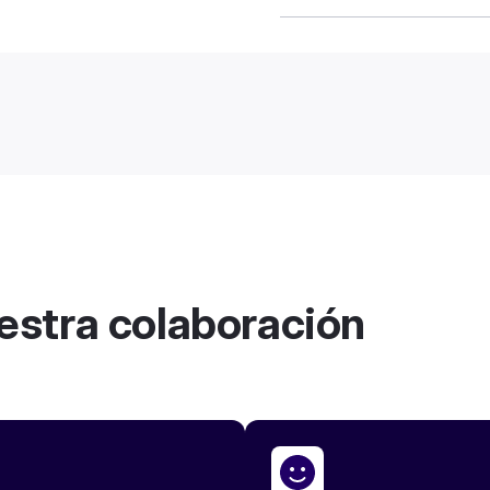
Hubtype permitió a Multi
procesos y aplicaciones
estra colaboración