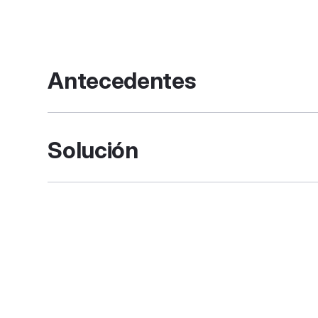
Antecedentes
Multiasistencia buscaba formas de mejorar el val
mismo tiempo, mejorar la productividad de los
Solución
más comunes (las declaraciones de reclamacione
podrían mejorar considerablemente si se gesti
La penetración de WhatsApp en los principales
alta, por lo que era un canal que los clientes 
permitiría un servicio más rápido y una automat
de los canales tradicionales.