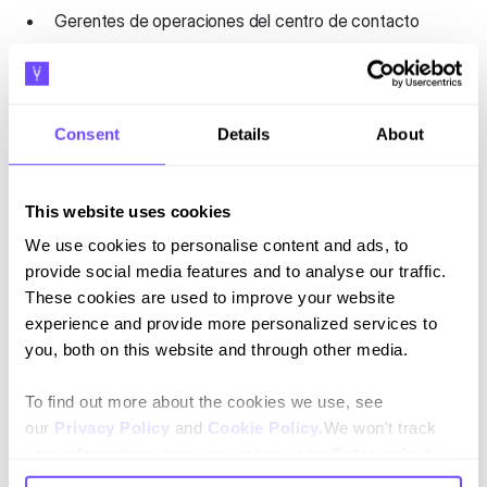
Gerentes de operaciones del centro de contacto
Consent
Details
About
This website uses cookies
We use cookies to personalise content and ads, to
provide social media features and to analyse our traffic.
These cookies are used to improve your website
Suscríbete a nuestro newsletter
experience and provide more personalized services to
Mantente al día con nuestras novedades y lanzamientos.
you, both on this website and through other media.
To find out more about the cookies we use, see
our
Privacy Policy
and
Cookie Policy
.We won't track
your information when you visit our site. But in order to
comply with your preferences, we'll have to use just one