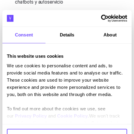
chatbots y autoservicio
Consent
Details
About
This website uses cookies
We use cookies to personalise content and ads, to
provide social media features and to analyse our traffic.
These cookies are used to improve your website
Suscríbete a nuestro newsletter
experience and provide more personalized services to
Mantente al día con nuestras novedades y lanzamientos.
you, both on this website and through other media.
To find out more about the cookies we use, see
our
Privacy Policy
and
Cookie Policy
.We won't track
your information when you visit our site. But in order to
comply with your preferences, we'll have to use just one