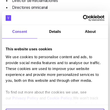
Director de Reclamaciones
Directores omnicanal
Consent
Details
About
This website uses cookies
We use cookies to personalise content and ads, to
provide social media features and to analyse our traffic.
These cookies are used to improve your website
Suscríbete a nuestro newsletter
experience and provide more personalized services to
Mantente al día con nuestras novedades y lanzamientos.
you, both on this website and through other media.
To find out more about the cookies we use, see
our
Privacy Policy
and
Cookie Policy
.We won't track
your information when you visit our site. But in order to
comply with your preferences, we'll have to use just one