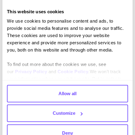
This website uses cookies
We use cookies to personalise content and ads, to
provide social media features and to analyse our traffic.
These cookies are used to improve your website
experience and provide more personalized services to
Al suscribirte aceptas nuestras
Política de privacidad
y das
you, both on this website and through other media.
consentimiento para recibir actualizaciones de nuestra empresa.
To find out more about the cookies we use, see
our
Privacy Policy
and
Cookie Policy
.We won't track
your information when you visit our site. But in order to
comply with your preferences, we'll have to use just one
Idioma
tiny cookie so that you're not asked to make this choice
Allow all
again.
English
Customize
Español
Deny