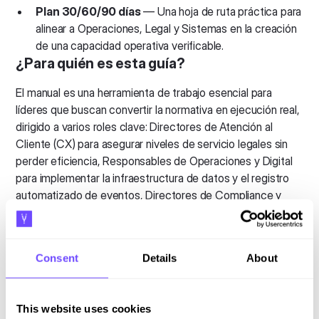
Plan 30/60/90 días
— Una hoja de ruta práctica para
alinear a Operaciones, Legal y Sistemas en la creación
de una capacidad operativa verificable.
¿Para quién es esta guía?
El manual es una herramienta de trabajo esencial para
líderes que buscan convertir la normativa en ejecución real,
dirigido a varios roles clave: Directores de Atención al
Cliente (CX) para asegurar niveles de servicio legales sin
perder eficiencia, Responsables de Operaciones y Digital
para implementar la infraestructura de datos y el registro
automatizado de eventos, Directores de Compliance y
Legal para garantizar que la empresa cuente con
evidencias inalterables ante posibles sanciones, y
Gerentes de IT e Innovación para seleccionar la tecnología
Consent
Details
About
que permita escalar la atención humana de forma auditable.
Directores de Atención al Cliente (CX)
This website uses cookies
Responsables de Operaciones y Digital