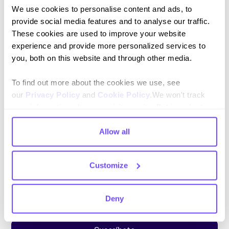
We use cookies to personalise content and ads, to
Directores de Compliance y Legal
provide social media features and to analyse our traffic.
Gerentes de IT e Innovación
These cookies are used to improve your website
experience and provide more personalized services to
you, both on this website and through other media.
To find out more about the cookies we use, see
our
Privacy Policy
and
Cookie Policy
.We won't track
your information when you visit our site. But in order to
comply with your preferences, we'll have to use just one
tiny cookie so that you're not asked to make this choice
Allow all
again.
Suscríbete a nuestro newsletter
Customize
Mantente al día con nuestras novedades y lanzamientos.
Deny