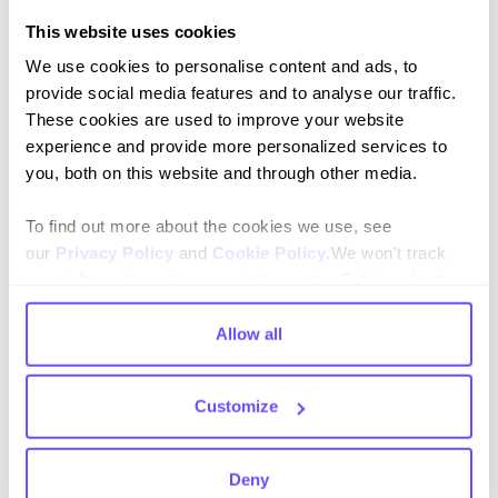
Si quieres que te contactemos por WhatsApp,
This website uses cookies
déjanos tu número de WhatsApp
We use cookies to personalise content and ads, to
provide social media features and to analyse our traffic.
These cookies are used to improve your website
Correo electrónico de la empresa
experience and provide more personalized services to
*
you, both on this website and through other media.
Por favor introduce el correo electrónico con el
To find out more about the cookies we use, see
dominio de tu empresa o trabajo.
our
Privacy Policy
and
Cookie Policy
.We won't track
your information when you visit our site. But in order to
comply with your preferences, we'll have to use just one
tiny cookie so that you're not asked to make this choice
Allow all
¿Cuántos contactos de clientes gestiona tu
again.
empresa al mes?
*
Customize
¿Cuál es el uso actual de WhatsApp en tu
Deny
empresa?
*