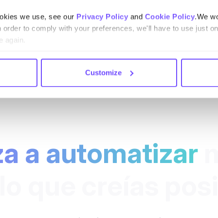
ookies we use, see our
Privacy Policy
and
Cookie Policy
.We wo
n order to comply with your preferences, we'll have to use just on
e again.
Customize
a a automatizar
m
lo que creías pos