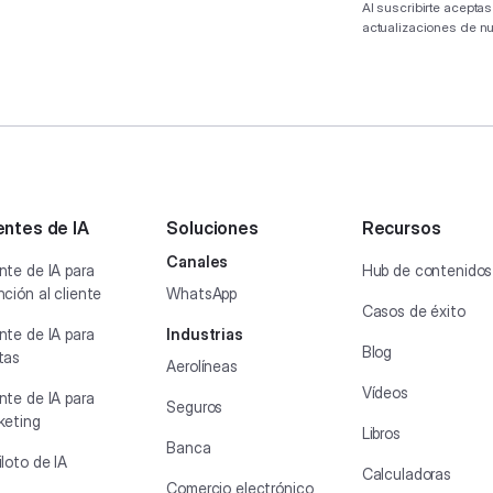
Al suscribirte acepta
actualizaciones de n
ntes de IA
Soluciones
Recursos
Canales
nte de IA para
Hub de contenidos
ción al cliente
WhatsApp
Casos de éxito
nte de IA para
Industrias
Blog
tas
Aerolíneas
Vídeos
nte de IA para
Seguros
keting
Libros
Banca
loto de IA
Calculadoras
Comercio electrónico