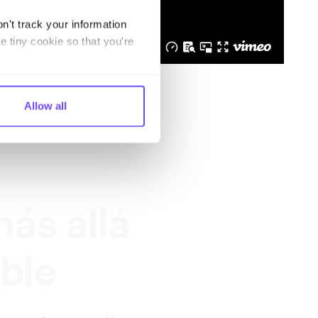
n't track your information
e tiny cookie so that you're
Allow all
ás allá
ible