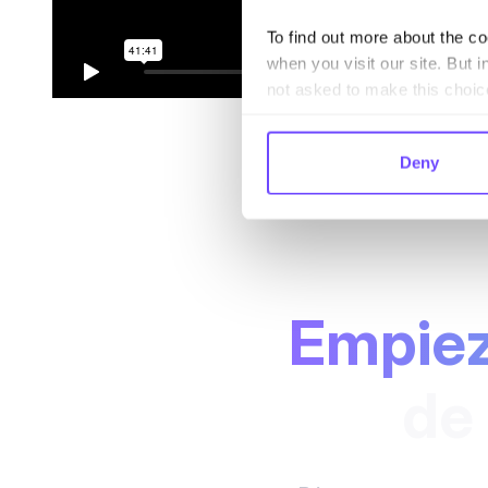
To find out more about the c
when you visit our site. But i
not asked to make this choic
Deny
Empiez
de 