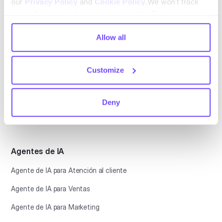
our
Privacy Policy
and
Cookie Policy
.We won't track
your information when you visit our site. But in order to
comply with your preferences, we'll have to use just one
tiny cookie so that you're not asked to make this choice
Allow all
Plataforma
again.
CX conversacional
Customize
Plataforma de automatización
Mesa de ayuda
Deny
Botonic
Agentes de IA
Agente de IA para Atención al cliente
Agente de IA para Ventas
Agente de IA para Marketing