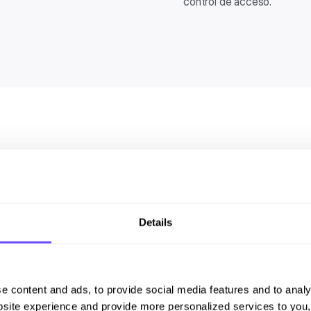
control de acceso.
 al
El canal 
estructu
.
Sin
Details
ipo
Los gestores ya ati
sabe, el equipo lega
cliente manda. El p
e content and ads, to provide social media features and to analy
site experience and provide more personalized services to you,
estructura corporati
sApp Business