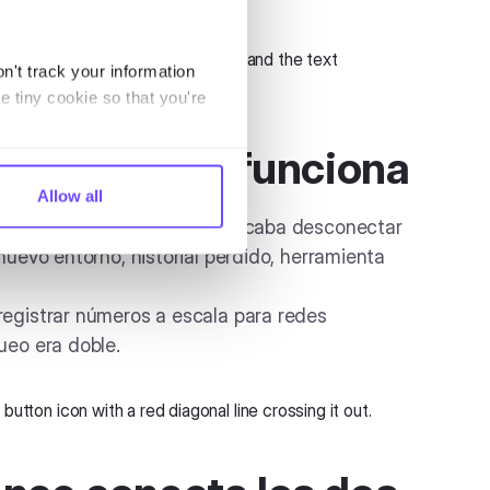
n't track your information
e tiny cookie so that you're
ión obvia no funciona
Allow all
ar WhatsApp a la API significaba desconectar
 nuevo entorno, historial perdido, herramienta
registrar números a escala para redes
ueo era doble.