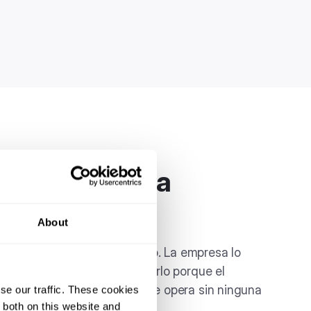
existe. Falta la
ra
About
enden clientes por WhatsApp. La empresa lo
l lo sabe, y nadie puede pararlo porque el
roblema no es el canal, es que opera sin ninguna
se our traffic. These cookies
 both on this website and
va detrás.