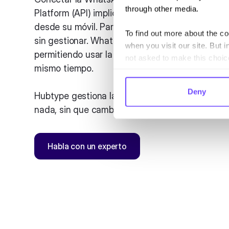
through other media.
Platform (API) implicaba dejar al gestor o comer
desde su móvil. Para evitarlo, muchas empresas
To find out more about the c
sin gestionar. WhatsApp Coexistence elimina e
when you visit our site. But i
permitiendo usar la app de Business y la API en
not asked to make this choic
mismo tiempo.
Deny
Hubtype gestiona la activación completa: sin qu
nada, sin que cambie su forma de trabajar.
Habla con un experto