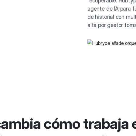
recuperable. Hubtyp
agente de IA para f
de historial con mul
alta por gestor toma
ambia cómo trabaja e