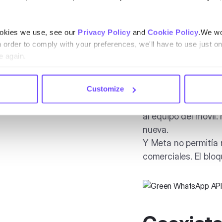
cial sin acceso
 dejaban el canal
ookies we use, see our
Privacy Policy
and
Cookie Policy
.We wo
se bloqueo
n order to comply with your preferences, we'll have to use just on
 el mismo número, al
e again.
La soluc
Customize
e el equipo instale
Hasta ahora, conect
al equipo del móvil:
nueva.
Y Meta no permitía 
comerciales. El bloq