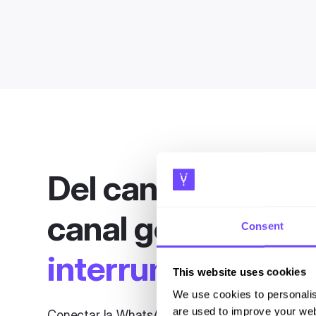
Del canal invisible
canal gestionado
Consent
interrumpir a
l equ
This website uses cookies
We use cookies to personalis
are used to improve your web
Conectar la WhatsApp Business App a la What