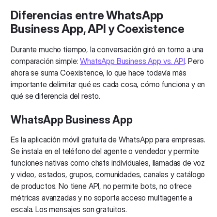
Diferencias entre WhatsApp
Business App, API y Coexistence
Importante: Historial
Solo puedes importar los últimos 6 meses en este
Durante mucho tiempo, la conversación giró en torno a una
momento. Si omites este paso, no podrás hacerlo
después.
comparación simple:
WhatsApp Business App vs. API
. Pero
ahora se suma Coexistence, lo que hace todavía más
importante delimitar qué es cada cosa, cómo funciona y en
qué se diferencia del resto.
WhatsApp Business App
Es la aplicación móvil gratuita de WhatsApp para empresas.
Se instala en el teléfono del agente o vendedor y permite
funciones nativas como chats individuales, llamadas de voz
y video, estados, grupos, comunidades, canales y catálogo
de productos. No tiene API, no permite bots, no ofrece
métricas avanzadas y no soporta acceso multiagente a
escala. Los mensajes son gratuitos.