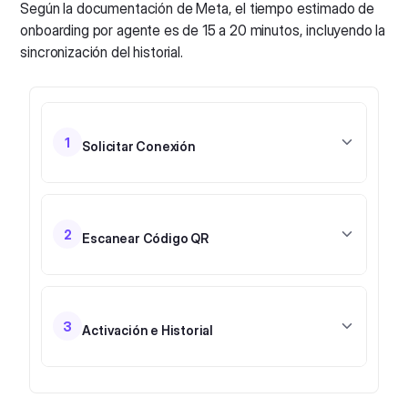
Según la documentación de Meta, el tiempo estimado de
onboarding por agente es de 15 a 20 minutos, incluyendo la
sincronización del historial.
1
Solicitar Conexión
El agente inicia sesión e introduce su número.
Recibe una solicitud de validación en su
Facebook
Business Manager
para autorizar la integración
2
Escanear Código QR
técnica.
Desde la App de WhatsApp Business, accede a
"Dispositivos vinculados" y escanea el QR. La
sincronización bidireccional se activa al instante.
3
Activación e Historial
Se activa la coexistencia.