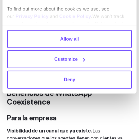
Coexistence
6 meses
To find out more about the cookies we use, see
our
Privacy Policy
and
Cookie Policy
.We won't track
Curva de aprendizaje
your information when you visit our site. But in order to
comply with your preferences, we'll have to use just one
Mínima
App sola
tiny cookie so that you're not asked to make this choice
Allow all
again.
Alta
API sola
Mínima
Coexistence
Customize
Deny
Beneficios de WhatsApp
Coexistence
Para la empresa
Visibilidad de un canal que ya existe.
Las
conversaciones que los agentes tienen con clientes ya