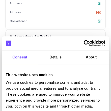
Sí
App sola
No
API sola
Sí
Coexistence
Automatización (bots)
No
App sola
Consent
Details
About
Sí
API sola
Sí
Coexistence
This website uses cookies
Historial al activar
We use cookies to personalise content and ads, to
provide social media features and to analyse our traffic.
These cookies are used to improve your website
App sola
Completo
experience and provide more personalized services to
No
API sola
you, both on this website and through other media.