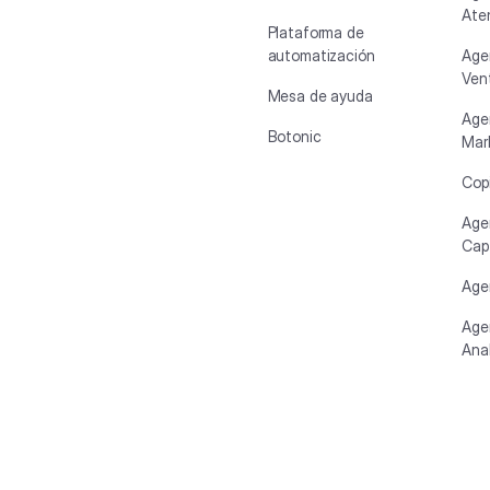
Aten
Plataforma de
automatización
Age
Ven
Mesa de ayuda
Age
Botonic
Mar
Copi
Age
Cap
Age
Age
Anal