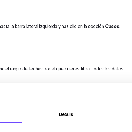
sta la barra lateral izquierda y haz clic en la sección
Casos
.
a el rango de fechas por el que quieres filtrar todos los datos.
specificar el rango de fechas para poder comparar KPIs y ver el p
Details