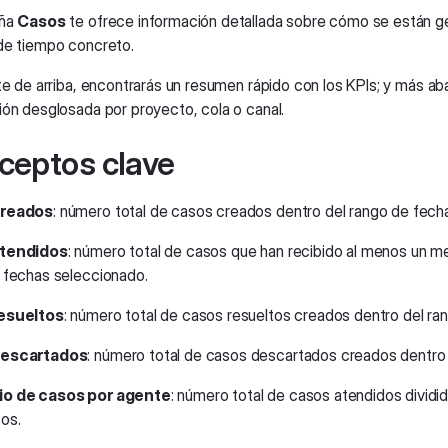
aña
Casos
te ofrece información detallada sobre cómo se están ge
de tiempo concreto.
te de arriba, encontrarás un resumen rápido con los KPIs; y más aba
ión desglosada por proyecto, cola o canal.
ceptos clave
creados
: número total de casos creados dentro del rango de fech
tendidos
: número total de casos que han recibido al menos un m
 fechas seleccionado.
esueltos
: número total de casos resueltos creados dentro del ra
descartados
: número total de casos descartados creados dentro
o de casos por agente
: número total de casos atendidos dividi
os.