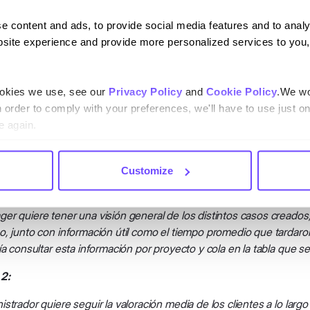
e content and ads, to provide social media features and to analy
site experience and provide more personalized services to you,
 proyectos, colas o canales de los que quieres ver información.
ookies we use, see our
Privacy Policy
and
Cookie Policy
.We wo
n order to comply with your preferences, we'll have to use just on
e again.
plos o casos de uso
Customize
1:
er quiere tener una visión general de los distintos casos creados
o, junto con información útil como el tiempo promedio que tardar
ía consultar esta información por proyecto y cola en la tabla que se 
2:
strador quiere seguir la valoración media de los clientes a lo largo