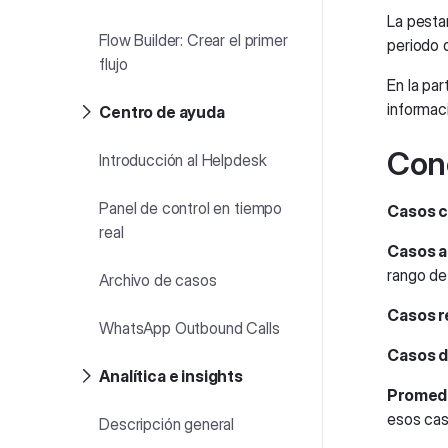
La pest
Flow Builder: Crear el primer
periodo 
flujo
En la par
informac
Centro de ayuda
Con
Introducción al Helpdesk
Panel de control en tiempo
Casos 
real
Casos a
rango de
Archivo de casos
Casos r
WhatsApp Outbound Calls
Casos 
Analítica e insights
Promedi
esos cas
Descripción general