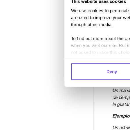
This website uses cookies
We use cookies to personalis
are used to improve your web
Elige los
through other media.
To find out more about the c
when you visit our site. But i
not asked to make this choic
Ejem
Deny
Ejemplo 
Un manag
de tiemp
le gustar
Ejemplo 
Un admini