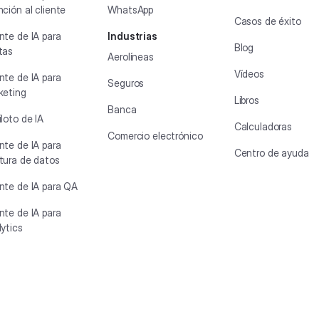
ción al cliente
WhatsApp
Casos de éxito
nte de IA para
Industrias
Blog
tas
Aerolíneas
Vídeos
nte de IA para
Seguros
keting
Libros
Banca
loto de IA
Calculadoras
Comercio electrónico
nte de IA para
Centro de ayuda
tura de datos
nte de IA para QA
nte de IA para
ytics