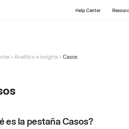
Help Center
Resour
nter
Analítica e insights
Casos
sos
é es la pestaña Casos?