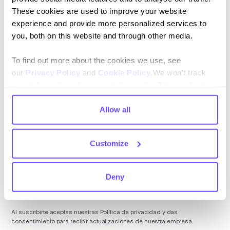
Was this resource helpful?
These cookies are used to improve your website
experience and provide more personalized services to
Yes 👍
No 👎
you, both on this website and through other media.
To find out more about the cookies we use, see
our
Privacy Policy
and
Cookie Policy
.We won't track
your information when you visit our site. But in order to
comply with your preferences, we'll have to use just one
tiny cookie so that you're not asked to make this choice
Allow all
Suscríbete a nuestro newsletter
again.
Mantente al día con nuestras novedades y lanzamientos.
Customize
Deny
Al suscribirte aceptas nuestras
Política de privacidad
y das
consentimiento para recibir actualizaciones de nuestra empresa.