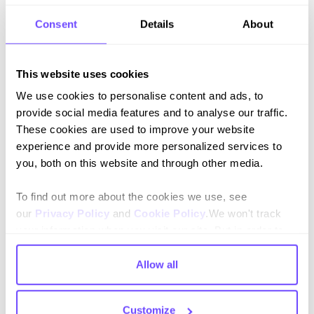
English
Consent
Details
About
Español
This website uses cookies
We use cookies to personalise content and ads, to
provide social media features and to analyse our traffic.
These cookies are used to improve your website
experience and provide more personalized services to
you, both on this website and through other media.
Plataforma
CX conversacional
To find out more about the cookies we use, see
our
Privacy Policy
and
Cookie Policy
.We won't track
Plataforma de automatización
your information when you visit our site. But in order to
comply with your preferences, we'll have to use just one
Mesa de ayuda
tiny cookie so that you're not asked to make this choice
Allow all
Botonic
again.
Customize