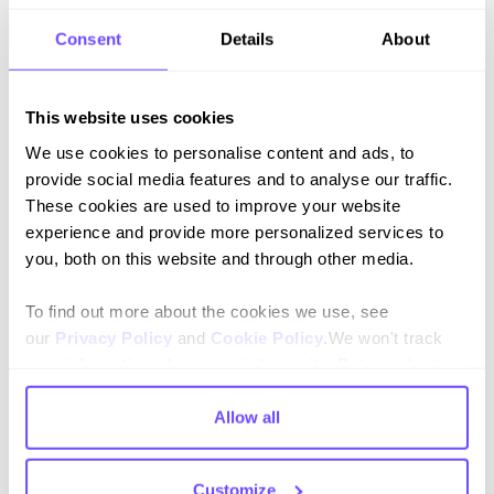
para hacer zoom o restablecer la vista.
Consent
Details
About
Atajos de teclado:
Deshacer
→ Cmd/Ctrl + Z
This website uses cookies
Rehacer
→ Cmd/Ctrl + Mayús + Z
We use cookies to personalise content and ads, to
provide social media features and to analyse our traffic.
Haz clic y arrastra:
muévete con fluidez alrededor de
These cookies are used to improve your website
grandes corrientes de agua.
experience and provide more personalized services to
you, both on this website and through other media.
To find out more about the cookies we use, see
our
Privacy Policy
and
Cookie Policy
.We won't track
your information when you visit our site. But in order to
Was this resource helpful?
comply with your preferences, we'll have to use just one
tiny cookie so that you're not asked to make this choice
Allow all
Yes 👍
No 👎
again.
Customize