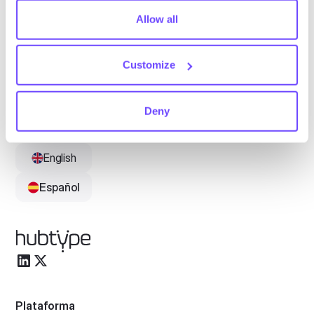
comply with your preferences, we'll have to use just one
tiny cookie so that you're not asked to make this choice
Allow all
Al suscribirte aceptas nuestras
Política de privacidad
y das
again.
consentimiento para recibir actualizaciones de nuestra empresa.
Customize
Deny
Idioma
English
Español
Plataforma