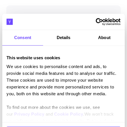
Was this resource helpful?
Consent
Details
About
Yes 👍
No 👎
This website uses cookies
We use cookies to personalise content and ads, to
provide social media features and to analyse our traffic.
These cookies are used to improve your website
Suscríbete a nuestro newsletter
experience and provide more personalized services to
Mantente al día con nuestras novedades y lanzamientos.
you, both on this website and through other media.
To find out more about the cookies we use, see
our
Privacy Policy
and
Cookie Policy
.We won't track
your information when you visit our site. But in order to