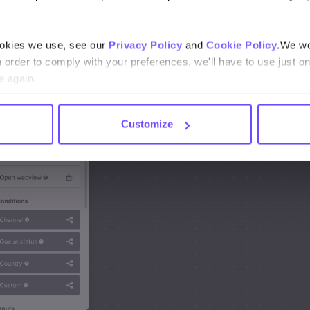
ookies we use, see our
Privacy Policy
and
Cookie Policy
.We wo
n order to comply with your preferences, we'll have to use just on
e again.
Customize