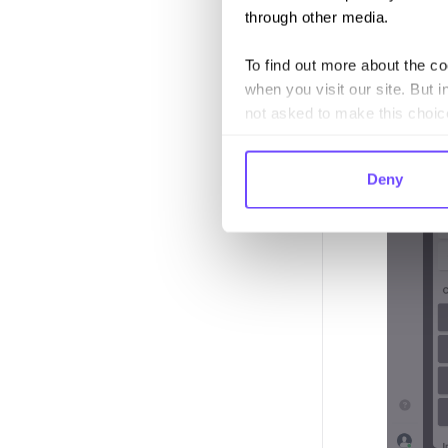
through other media.
To find out more about the c
when you visit our site. But i
not asked to make this choic
Deny