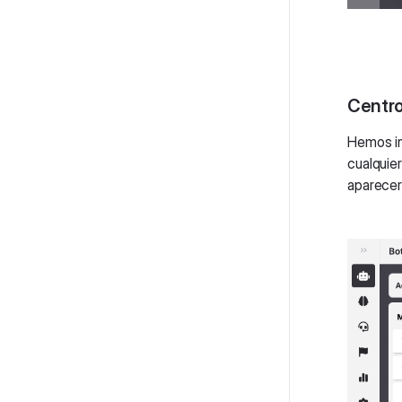
Centro
Hemos in
cualquie
aparecerá