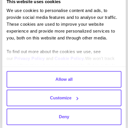
This website uses cookies
We use cookies to personalise content and ads, to
provide social media features and to analyse our traffic.
These cookies are used to improve your website
Al suscribirte aceptas nuestras
Política de privacidad
y das
experience and provide more personalized services to
consentimiento para recibir actualizaciones de nuestra empresa.
you, both on this website and through other media.
To find out more about the cookies we use, see
our
Privacy Policy
and
Cookie Policy
.We won't track
Idioma
your information when you visit our site. But in order to
comply with your preferences, we'll have to use just one
English
tiny cookie so that you're not asked to make this choice
Allow all
again.
Español
Customize
Deny