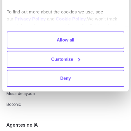
Español
To find out more about the cookies we use, see
our
Privacy Policy
and
Cookie Policy
.We won't track
your information when you visit our site. But in order to
comply with your preferences, we'll have to use just one
tiny cookie so that you're not asked to make this choice
Allow all
again.
Customize
Plataforma
CX conversacional
Deny
Plataforma de automatización
Mesa de ayuda
Botonic
Agentes de IA