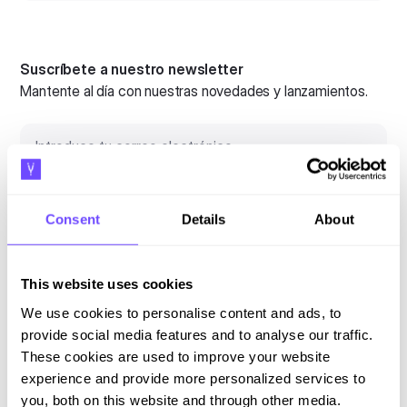
Suscríbete a nuestro newsletter
Mantente al día con nuestras novedades y lanzamientos.
Consent
Details
About
Al suscribirte aceptas nuestras
Política de privacidad
y das
consentimiento para recibir actualizaciones de nuestra empresa.
This website uses cookies
We use cookies to personalise content and ads, to
provide social media features and to analyse our traffic.
These cookies are used to improve your website
Idioma
experience and provide more personalized services to
you, both on this website and through other media.
English