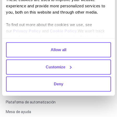
experience and provide more personalized services to
you, both on this website and through other media.
Idioma
To find out more about the cookies we use, see
English
our
Privacy Policy
and
Cookie Policy
.We won't track
your information when you visit our site. But in order to
Español
comply with your preferences, we'll have to use just one
tiny cookie so that you're not asked to make this choice
Allow all
again.
Customize
Plataforma
Deny
CX conversacional
Plataforma de automatización
Mesa de ayuda