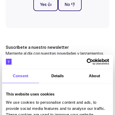
Yes 👍
No 👎
Suscríbete a nuestro newsletter
Mantente al día con nuestras novedades y lanzamientos.
Consent
Details
About
This website uses cookies
Al suscribirte aceptas nuestras
Política de privacidad
y das
consentimiento para recibir actualizaciones de nuestra empresa.
We use cookies to personalise content and ads, to
provide social media features and to analyse our traffic.
These cookies are used to improve your website