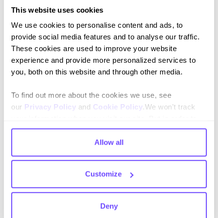
This website uses cookies
We use cookies to personalise content and ads, to
provide social media features and to analyse our traffic.
These cookies are used to improve your website
Al suscribirte aceptas nuestras
Política de privacidad
y das
experience and provide more personalized services to
consentimiento para recibir actualizaciones de nuestra empresa.
you, both on this website and through other media.
To find out more about the cookies we use, see
our
Privacy Policy
and
Cookie Policy
.We won't track
your information when you visit our site. But in order to
Idioma
comply with your preferences, we'll have to use just one
tiny cookie so that you're not asked to make this choice
Allow all
English
again.
Español
Customize
Deny