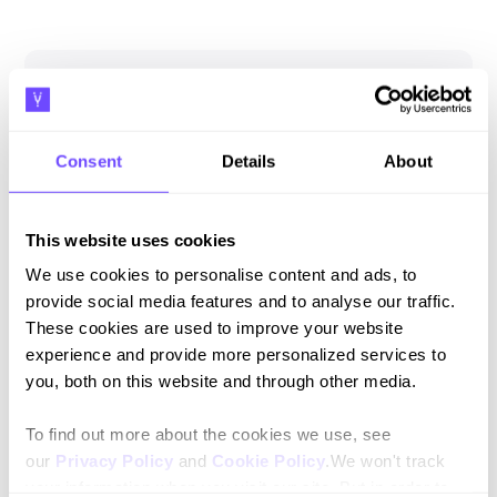
Was this resource helpful?
Consent
Details
About
Yes 👍
No 👎
This website uses cookies
We use cookies to personalise content and ads, to
provide social media features and to analyse our traffic.
These cookies are used to improve your website
experience and provide more personalized services to
Suscríbete a nuestro newsletter
you, both on this website and through other media.
Mantente al día con nuestras novedades y lanzamientos.
To find out more about the cookies we use, see
our
Privacy Policy
and
Cookie Policy
.We won't track
your information when you visit our site. But in order to