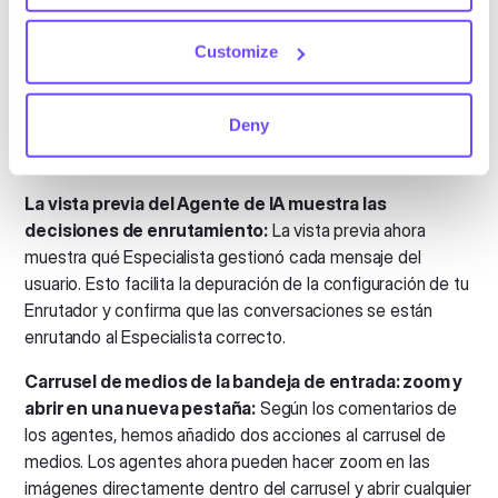
again.
evitar la pérdida accidental de datos.
Selector de variables para Agentes de IA:
Ahora
Customize
puedes hacer referencia a las variables del bot con mayor
facilidad, lo que permite que tu Agente de IA adapte su
Deny
comportamiento según los datos disponibles en cada
conversación.
La vista previa del Agente de IA muestra las
decisiones de enrutamiento:
La vista previa ahora
muestra qué Especialista gestionó cada mensaje del
usuario. Esto facilita la depuración de la configuración de tu
Enrutador y confirma que las conversaciones se están
enrutando al Especialista correcto.
Carrusel de medios de la bandeja de entrada: zoom y
abrir en una nueva pestaña:
Según los comentarios de
los agentes, hemos añadido dos acciones al carrusel de
medios. Los agentes ahora pueden hacer zoom en las
imágenes directamente dentro del carrusel y abrir cualquier