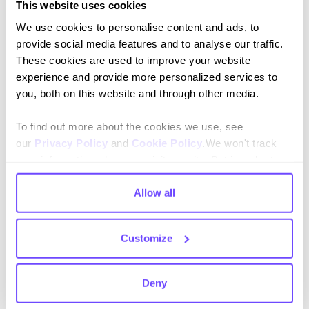
This website uses cookies
We use cookies to personalise content and ads, to
provide social media features and to analyse our traffic.
These cookies are used to improve your website
Al suscribirte aceptas nuestras
Política de privacidad
y das
experience and provide more personalized services to
consentimiento para recibir actualizaciones de nuestra empresa.
you, both on this website and through other media.
To find out more about the cookies we use, see
our
Privacy Policy
and
Cookie Policy
.We won't track
your information when you visit our site. But in order to
Idioma
comply with your preferences, we'll have to use just one
tiny cookie so that you're not asked to make this choice
Allow all
English
again.
Español
Customize
Deny