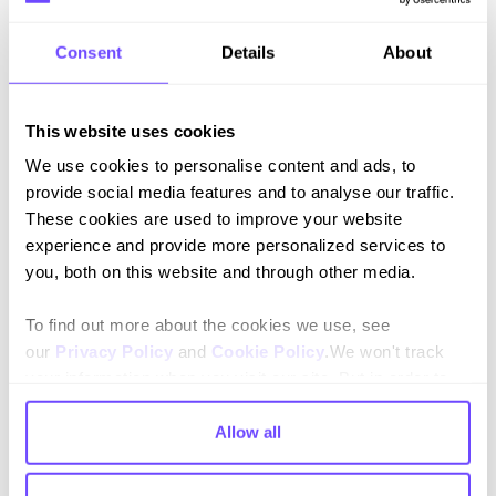
Mantén el contexto dentro de los párrafos:
Consent
Details
About
conserva el contexto intacto dentro de cada párrafo o
sección. Cuanto más contexto incluyas, más precisas
serán las respuestas de la IA. Es mejor repetir la
This website uses cookies
información clave en lugar de depender de que la IA
haga referencia o enlace a otra parte del documento.
We use cookies to personalise content and ads, to
provide social media features and to analyse our traffic.
These cookies are used to improve your website
experience and provide more personalized services to
you, both on this website and through other media.
To find out more about the cookies we use, see
our
Privacy Policy
and
Cookie Policy
.We won't track
your information when you visit our site. But in order to
comply with your preferences, we'll have to use just one
Was this resource helpful?
tiny cookie so that you're not asked to make this choice
Allow all
again.
Yes 👍
No 👎